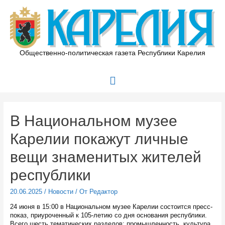
Перейти
к
содержимому
Общественно-политическая газета Республики Карелия
Главное
меню
В Национальном музее
Карелии покажут личные
вещи знаменитых жителей
республики
20.06.2025
/
Новости
/ От
Редактор
24 июня в 15:00 в Национальном музее Карелии состоится пресс-
показ, приуроченный к 105-летию со дня основания республики.
Всего шесть тематических разделов: промышленность, культура,