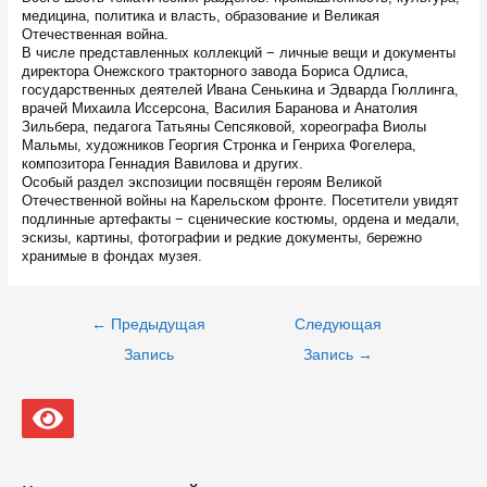
медицина, политика и власть, образование и Великая
Отечественная война.
В числе представленных коллекций − личные вещи и документы
директора Онежского тракторного завода Бориса Одлиса,
государственных деятелей Ивана Сенькина и Эдварда Гюллинга,
врачей Михаила Иссерсона, Василия Баранова и Анатолия
Зильбера, педагога Татьяны Сепсяковой, хореографа Виолы
Мальмы, художников Георгия Стронка и Генриха Фогелера,
композитора Геннадия Вавилова и других.
Особый раздел экспозиции посвящён героям Великой
Отечественной войны на Карельском фронте. Посетители увидят
подлинные артефакты − сценические костюмы, ордена и медали,
эскизы, картины, фотографии и редкие документы, бережно
хранимые в фондах музея.
Навигация
←
Предыдущая
Следующая
по
записям
Запись
Запись
→