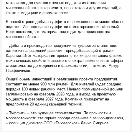
материала для очистки сточных вод, для изготовления
минеральной ваты и керамзита, пеностекла и других изделий, а
также в медицине и фармакологии.
В нашей стране добыча туффита в промышленных масштабах не
ведется. Исследование туффитов с месторождения «Горелый
Бор» показало, что материал подходит для производства
минеральной ваты.
– Добыча и производство продукции из туффитов станет еще
одним из направлений развития горнодобывающей отрасли
Карелии. Этот материал интересен с точки зрения своих физико-
механических свойств и широкого спектра применения от сферы
строительства до медицины и фармакологии, – отметил Артур
Парфенчиков.
Общий объем инвестиций в реализацию проекта предприятия
составит не менее 900 млн рублей. Для жителей будет создано
порядка 100 новых рабочих мест. Начало промышленной добычи
запланировано на февраль 2026 года, а выход на проектную
мощность в феврале 2027 года. Компания приобретет на
предприятие 20 единиц карьерной техники.
– Туффиты – это будущее строительства. По прочности и
морозостойкости эта горная порода сравнима с габбро-диабазом,
– сообщил директор ООО «Габозерское» Денис Смирнов.