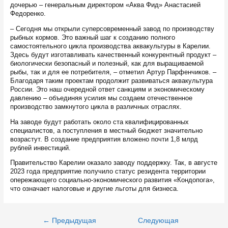
дочерью – генеральным директором «Аква Фид» Анастасией
Федоренко.
– Сегодня мы открыли суперсовременный завод по производству
рыбных кормов. Это важный шаг к созданию полного
самостоятельного цикла производства аквакультуры в Карелии.
Здесь будут изготавливать качественный конкурентный продукт –
биологически безопасный и полезный, как для выращиваемой
рыбы, так и для ее потребителя, – отметил Артур Парфенчиков. –
Благодаря таким проектам продолжит развиваться аквакультура
России. Это наш очередной ответ санкциям и экономическому
давлению – объединяя усилия мы создаем отечественное
производство замкнутого цикла в различных отраслях.
На заводе будут работать около ста квалифицированных
специалистов, а поступления в местный бюджет значительно
возрастут. В создание предприятия вложено почти 1,8 млрд
рублей инвестиций.
Правительство Карелии оказало заводу поддержку. Так, в августе
2023 года предприятие получило статус резидента территории
опережающего социально-экономического развития «Кондопога»,
что означает налоговые и другие льготы для бизнеса.
Навигация
←
Предыдущая
Следующая
по