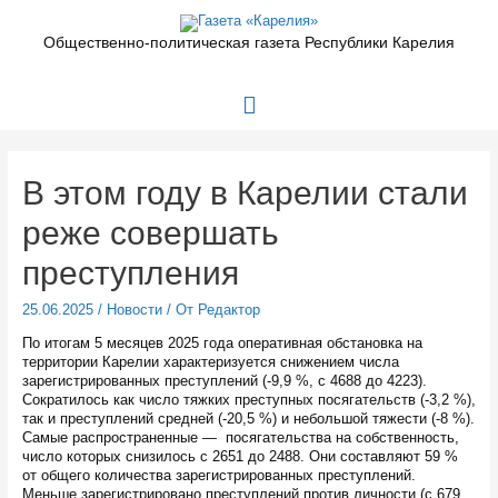
Перейти
к
Общественно-политическая газета Республики Карелия
содержимому
Главное
меню
В этом году в Карелии стали
реже совершать
преступления
25.06.2025
/
Новости
/ От
Редактор
По итогам 5 месяцев 2025 года оперативная обстановка на
территории Карелии характеризуется снижением числа
зарегистрированных преступлений (-9,9 %, с 4688 до 4223).
Сократилось как число тяжких преступных посягательств (-3,2 %),
так и преступлений средней (-20,5 %) и небольшой тяжести (-8 %).
Самые распространенные — посягательства на собственность,
число которых снизилось с 2651 до 2488. Они составляют 59 %
от общего количества зарегистрированных преступлений.
Меньше зарегистрировано преступлений против личности (с 679