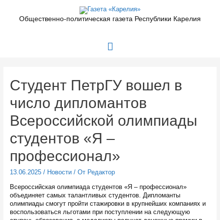
Перейти
к
Общественно-политическая газета Республики Карелия
содержимому
Главное
меню
Студент ПетрГУ вошел в
число дипломантов
Всероссийской олимпиады
студентов «Я –
профессионал»
13.06.2025
/
Новости
/ От
Редактор
Всероссийская олимпиада студентов «Я – профессионал»
объединяет самых талантливых студентов. Дипломанты
олимпиады смогут пройти стажировки в крупнейших компаниях и
воспользоваться льготами при поступлении на следующую