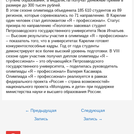
ступень образования, а медалисты получат денежные премии в
размере до 300 тысяч рублей.
В этом сезоне олимпиада объединила 185 610 студентов из 89
регионов, которые соревновались по 71 направлению. В Карелии
один человек стал дипломантом «Я – профессионал». Статус
призера по направлению «Геология» завоевал студент
Петрозаводского государственного университета Яков Игнатьев.
— Высокие результаты участия в олимпиаде «Я – профессионал»
– показатель того, что в университетах Карелии готовят
конкурентоспособные кадры. Год от года студенты
демонстрируют все более высокий уровень подготовки. В VIII
сезоне один участник получил диплом олимпиады «Я –
профессионал» – это обучающийся Петрозаводского
государственного университета, – поделилась руководитель
олимпиады «Я – профессионал» Валерия Касамара.
Олимпиада «Я – профессионал» реализуется в рамках
федерального проекта «Россия – страна возможностей»
национального проекта «Молодежь и дети» при поддержке
министерства науки и высшего образования России.
Навигация
←
Предыдущая
Следующая
по
записям
Запись
Запись
→