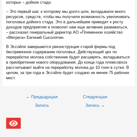
которых – дойное стадо.
– Это первый шаг, к которому мы долго шли, вкладывали много
ресурсов, средств, чтобы мы получили возможность увеличивать
поголовье дойного стада. Это в дальнейшем приведет к росту
доходов предприятия и позволит нам еще активнее развиваться,
– рассказал генеральный директор АО «Племенное хозяйство
«Мегрега» Евгений Сысолятин.
В Эссойле завершается реконструкция старой фермы под
беспривязное содержание поголовья. Действующий цех по
переработке молока собственник будет расширять, вкладываться
в приобретение нового оборудования. До конца года племсовхоз
рассчитывает выйти на переработку молока до 10 тонн в сутки. В
целом, за три года в Эссойле будет создано не менее 75 рабочих
мест.
Навигация
←
Предыдущая
Следующая
по
записям
Запись
Запись
→