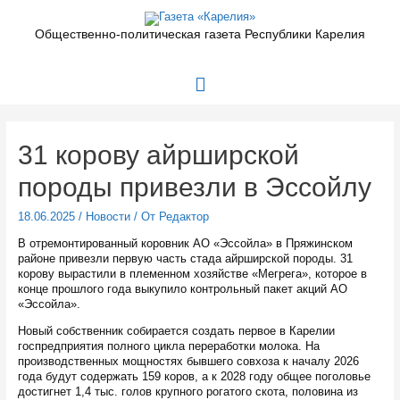
Перейти
к
Общественно-политическая газета Республики Карелия
содержимому
Главное
меню
31 корову айрширской
породы привезли в Эссойлу
18.06.2025
/
Новости
/ От
Редактор
В отремонтированный коровник АО «Эссойла» в Пряжинском
районе привезли первую часть стада айрширской породы. 31
корову вырастили в племенном хозяйстве «Мегрега», которое в
конце прошлого года выкупило контрольный пакет акций АО
«Эссойла».
Новый собственник собирается создать первое в Карелии
госпредприятия полного цикла переработки молока. На
производственных мощностях бывшего совхоза к началу 2026
года будут содержать 159 коров, а к 2028 году общее поголовье
достигнет 1,4 тыс. голов крупного рогатого скота, половина из