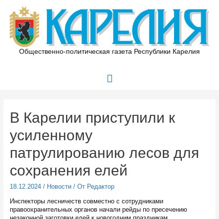
Перейти
к
содержимому
Общественно-политическая газета Республики Карелия
Главное
меню
В Карелии приступили к
усиленному
патрулированию лесов для
сохранения елей
18.12.2024
/
Новости
/ От
Редактор
Инспекторы лесничеств совместно с сотрудниками
правоохранительных органов начали рейды по пресечению
незаконной заготовки елей к новогодним праздникам