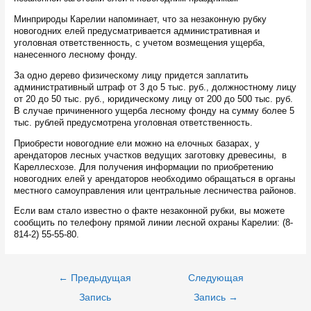
Минприроды Карелии напоминает, что за незаконную рубку
новогодних елей предусматривается административная и
уголовная ответственность, с учетом возмещения ущерба,
нанесенного лесному фонду.
За одно дерево физическому лицу придется заплатить
административный штраф от 3 до 5 тыс. руб., должностному лицу
от 20 до 50 тыс. руб., юридическому лицу от 200 до 500 тыс. руб.
В случае причиненного ущерба лесному фонду на сумму более 5
тыс. рублей предусмотрена уголовная ответственность.
Приобрести новогодние ели можно на елочных базарах, у
арендаторов лесных участков ведущих заготовку древесины, в
Кареллесхозе. Для получения информации по приобретению
новогодних елей у арендаторов необходимо обращаться в органы
местного самоуправления или центральные лесничества районов.
Если вам стало известно о факте незаконной рубки, вы можете
сообщить по телефону прямой линии лесной охраны Карелии: (8-
814-2) 55-55-80.
Навигация
←
Предыдущая
Следующая
по
записям
Запись
Запись
→