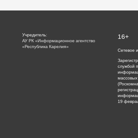
Учредитель:
16+
АУ РК «Информационное агентство
«Республика Карелия»
Сетевое 
Зарегист
службой п
информац
массовых
(Роскомна
регистрац
информац
19 феврал