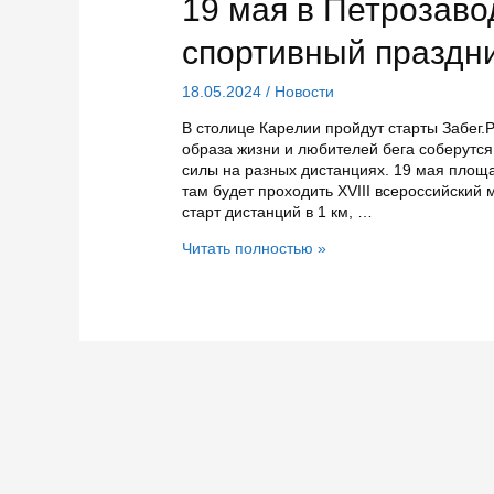
19 мая в Петрозаво
спортивный праздн
18.05.2024
/
Новости
В столице Карелии пройдут старты Забег.
образа жизни и любителей бега соберутс
силы на разных дистанциях. 19 мая площ
там будет проходить XVIII всероссийский
старт дистанций в 1 км, …
19
Читать полностью »
мая
в
Петрозаводске
состоится
большой
спортивный
праздник