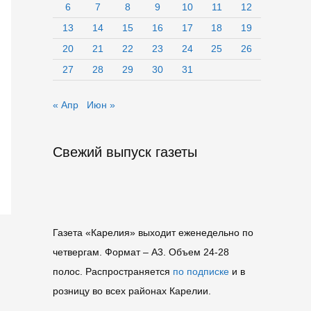
6
7
8
9
10
11
12
13
14
15
16
17
18
19
20
21
22
23
24
25
26
27
28
29
30
31
« Апр
Июн »
Свежий выпуск газеты
Газета «Карелия» выходит еженедельно по
четвергам. Формат – A3. Объем 24-28
полос. Распространяется
по подписке
и в
розницу во всех районах Карелии.