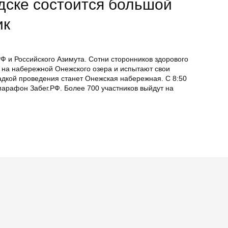
дске состоится большой
ик
РФ и Российского Азимута. Сотни сторонников здорового
я на набережной Онежского озера и испытают свои
адкой проведения станет Онежская набережная. С 8:50
 марафон Забег.РФ. Более 700 участников выйдут на