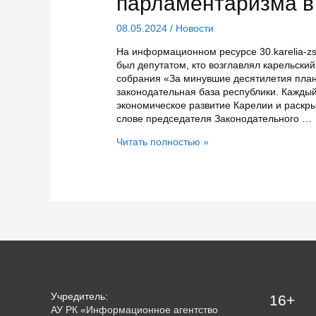
парламентаризма в
08.05.2024
/
Новости
На информационном ресурсе 30.karelia-zs.
был депутатом, кто возглавлял карельски
собрания «За минувшие десятилетия пла
законодательная база республики. Каждый
экономическое развитие Карелии и раскры
слове председателя Законодательного …
В
Читать полностью »
преддверии
30-
летия
Законодательного
собрания
Карелии
запущен
сайт
об
истории
парламентаризма
Учредитель:
16+
в
АУ РК «Информационное агентство
республике