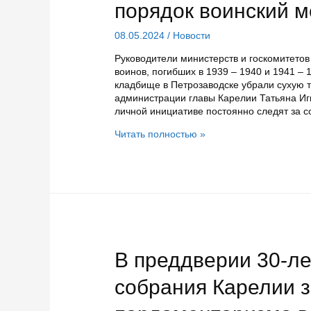
порядок воинский 
08.05.2024
/
Новости
Руководители министерств и госкомитетов
воинов, погибших в 1939 – 1940 и 1941 –
кладбище в Петрозаводске убрали сухую т
администрации главы Карелии Татьяна Игн
личной инициативе постоянно следят за 
Члены
Читать полностью »
правительства
Карелии
привели
в
порядок
воинский
мемориал
в
Петрозаводске
В преддверии 30-ле
собрания Карелии з