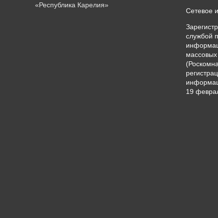
«Республика Карелия»
Сетевое 
Зарегист
службой п
информац
массовых
(Роскомна
регистрац
информац
19 феврал