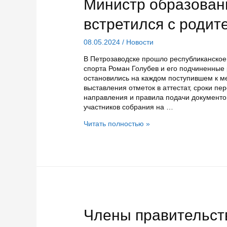
Министр образован
встретился с родит
08.05.2024
/
Новости
В Петрозаводске прошло республиканское
спорта Роман Голубев и его подчиненные
остановились на каждом поступившем к 
выставления отметок в аттестат, сроки п
направления и правила подачи документо
участников собрания на …
Министр
Читать полностью »
образования
и
спорта
Карелии
встретился
с
родителями
выпускников
Члены правительст