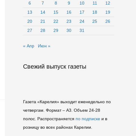
6
7
8
9
10
11
12
13
14
15
16
17
18
19
20
21
22
23
24
25
26
27
28
29
30
31
« Апр
Июн »
Свежий выпуск газеты
Газета «Карелия» выходит еженедельно по
четвергам. Формат – A3. Объем 24-28
полос. Распространяется
по подписке
и в
розницу во всех районах Карелии.