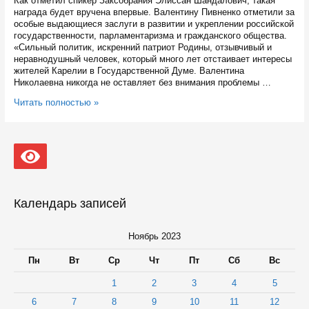
Как отметил спикер Заксобрания Элиссан Шандалович, такая
награда будет вручена впервые. Валентину Пивненко отметили за
особые выдающиеся заслуги в развитии и укреплении российской
государственности, парламентаризма и гражданского общества.
«Сильный политик, искренний патриот Родины, отзывчивый и
неравнодушный человек, который много лет отстаивает интересы
жителей Карелии в Государственной Думе. Валентина
Николаевна никогда не оставляет без внимания проблемы …
Почетным
Читать полностью »
знаком
Заксобрания
Карелии
наградят
Валентину
Пивненко
Календарь записей
Ноябрь 2023
Пн
Вт
Ср
Чт
Пт
Сб
Вс
1
2
3
4
5
6
7
8
9
10
11
12