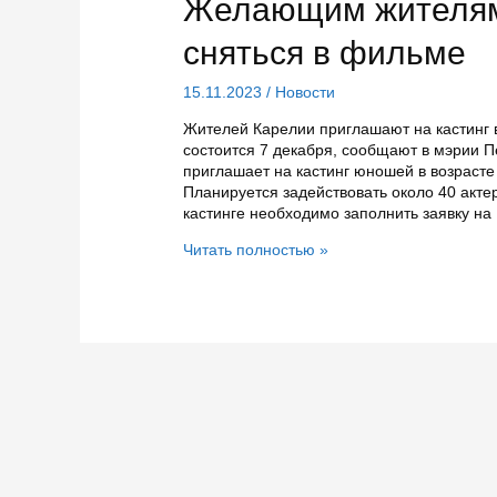
Желающим жителям
сняться в фильме
15.11.2023
/
Новости
Жителей Карелии приглашают на кастинг 
состоится 7 декабря, сообщают в мэрии 
приглашает на кастинг юношей в возрасте 
Планируется задействовать около 40 актер
кастинге необходимо заполнить заявку на
Желающим
Читать полностью »
жителям
Карелии
предлагают
сняться
в
фильме