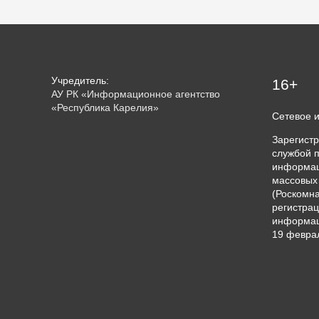
Учредитель:
16+
АУ РК «Информационное агентство
«Республика Карелия»
Сетевое 
Зарегист
службой п
информац
массовых
(Роскомна
регистрац
информац
19 феврал