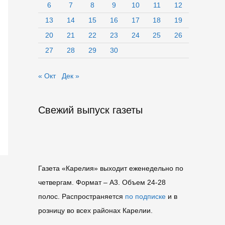
6
7
8
9
10
11
12
13
14
15
16
17
18
19
20
21
22
23
24
25
26
27
28
29
30
« Окт
Дек »
Свежий выпуск газеты
Газета «Карелия» выходит еженедельно по
четвергам. Формат – A3. Объем 24-28
полос. Распространяется
по подписке
и в
розницу во всех районах Карелии.