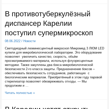
МФЦ
Карелии
могут
В противотуберкулёзный
бесплатно
выехать
диспансер Карелии
на
дом
к
поступил супермикроскоп
некоторым
гражданам
08.06.2022
/
Новости
Светодиодный люминесцентный микроскоп Микромед 3 ЛЮМ LED
купили для микробиологической лаборатории. Это оборудование
позволяет увеличить качество, скорость, объём
просматриваемого материала, используя флуоресцентные
методики. Также закуплены два бокса микробиологической
безопасности 2-го класса защиты. Предназначение боксов –
обеспечивать безопасность сотрудников, работающих с
биологическим материалом. Приобретённый в этом году паровой
стерилизатор позволяет обезвреживать отходы. — Мы
продолжим и …
В
Читать полностью »
противотуберкулёзный
диспансер
Карелии