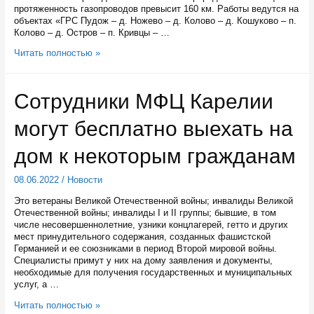
протяженность газопроводов превысит 160 км. Работы ведутся на
объектах «ГРС Пудож – д. Ножево – д. Колово – д. Кошуково – п.
Колово – д. Остров – п. Кривцы – …
В
Читать полностью »
Пудожском
районе
строят
Сотрудники МФЦ Карелии
четыре
межпоселковых
могут бесплатно выехать на
газопровода
дом к некоторым гражданам
08.06.2022
/
Новости
Это ветераны Великой Отечественной войны; инвалиды Великой
Отечественной войны; инвалиды I и II группы; бывшие, в том
числе несовершеннолетние, узники концлагерей, гетто и других
мест принудительного содержания, созданных фашистской
Германией и ее союзниками в период Второй мировой войны.
Специалисты примут у них на дому заявления и документы,
необходимые для получения государственных и муниципальных
услуг, а …
Сотрудники
Читать полностью »