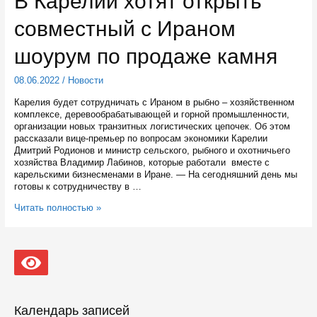
В Карелии хотят открыть
поступил
супермикроскоп
совместный с Ираном
шоурум по продаже камня
08.06.2022
/
Новости
Карелия будет сотрудничать с Ираном в рыбно – хозяйственном
комплексе, деревообрабатывающей и горной промышленности,
организации новых транзитных логистических цепочек. Об этом
рассказали вице-премьер по вопросам экономики Карелии
Дмитрий Родионов и министр сельского, рыбного и охотничьего
хозяйства Владимир Лабинов, которые работали вместе с
карельскими бизнесменами в Иране. — На сегодняшний день мы
готовы к сотрудничеству в …
В
Читать полностью »
Карелии
хотят
открыть
совместный
с
Ираном
шоурум
по
Календарь записей
продаже