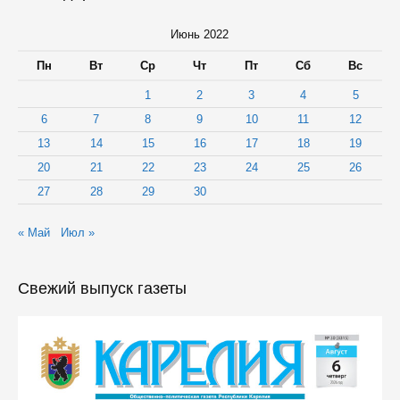
камня
Июнь 2022
Пн
Вт
Ср
Чт
Пт
Сб
Вс
1
2
3
4
5
6
7
8
9
10
11
12
13
14
15
16
17
18
19
20
21
22
23
24
25
26
27
28
29
30
« Май
Июл »
Свежий выпуск газеты