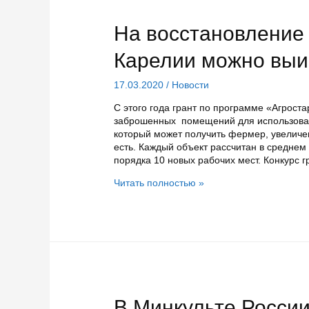
На восстановление
Карелии можно выи
17.03.2020
/
Новости
С этого года грант по программе «Агрост
заброшенных помещений для использован
который может получить фермер, увелич
есть. Каждый объект рассчитан в среднем 
порядка 10 новых рабочих мест. Конкурс 
На
Читать полностью »
восстановление
заброшенных
ферм
в
Карелии
можно
выиграть
грант
В Минкульте России