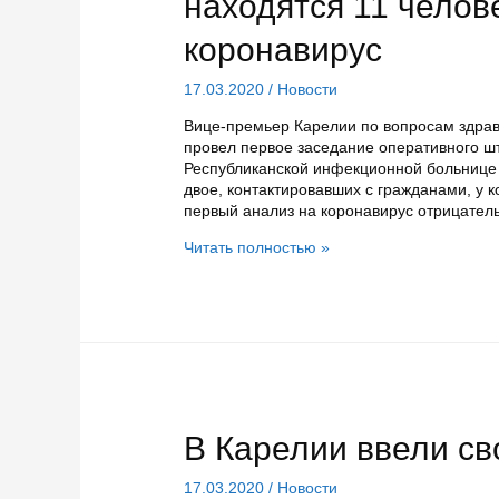
находятся 11 челов
коронавирус
17.03.2020
/
Новости
Вице-премьер Карелии по вопросам здрав
провел первое заседание оперативного ш
Республиканской инфекционной больнице 1
двое, контактировавших с гражданами, у к
первый анализ на коронавирус отрицател
В
Читать полностью »
инфекционной
больнице
Карелии
находятся
11
человек
с
подозрением
на
В Карелии ввели с
коронавирус
17.03.2020
/
Новости