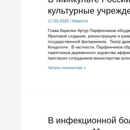
культурные учрежд
17.03.2020
/
Новости
Глава Карелии Артур Парфенчиков обсуди
Яриловой создание, реконструкцию и разв
государственной филармонии, Театр дра
Кондопоге . В частности, Парфенчиков о
памятников деревянного зодчества эффе
пригласил сотрудников министерства кул
В
Читать полностью »
Минкульте
России
обсудили
карельские
культурные
учреждения
В инфекционной бо