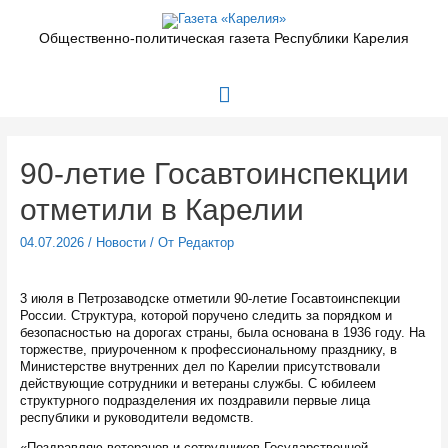
Перейти
к
Общественно-политическая газета Республики Карелия
содержимому
Главное
меню
90-летие Госавтоинспекции
отметили в Карелии
04.07.2026
/
Новости
/ От
Редактор
3 июля в Петрозаводске отметили 90-летие Госавтоинспекции
России. Структура, которой поручено следить за порядком и
безопасностью на дорогах страны, была основана в 1936 году. На
торжестве, приуроченном к профессиональному празднику, в
Министерстве внутренних дел по Карелии присутствовали
действующие сотрудники и ветераны службы. С юбилеем
структурного подразделения их поздравили первые лица
республики и руководители ведомств.
«Поздравляю ветеранов и сотрудников Государственной