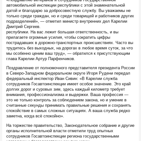
автомобильной инспекции республики с этой знаменательной
датой и благодарю за добросовестную службу. Вы уважаемы не
только среди граждан, но и среди товарищей и работников других
подразделений», — отметил министр внутренних дел Карелии
Дмитрий Сергеев.
республики. На вас лежит большая ответственность, и вы
прилагаете огромные усилия, чтобы сократить цифры
пострадавших в дорожно-транспортных происшествиях. Часто вы
трудитесь без выходных, на дорогах в любое время суток, за что
мы особенно ценим ваш труд», — обратился к присутствующим
глава Карелии Артур Парфенчиков.
Поздравление от полномочного представителя президента России
в Северо-Западном федеральном округе Игоря Рудени передал
федеральный инспектор Иван Сивин: «В Карелии служба
сотрудников Госавтоинспекции имеет особое значение. Это край
долгих дорог и суровых зим, здесь каждый километр требует
внимания, профессионализма и выдержки. Ваша профессия —
это не только контроль за соблюдением закона, но и умение в
считанные секунды принимать правильные решения и сохранять
спокойствие в самых сложных ситуациях. А ваша служба редко
заметна, когда всё спокойно».
На торжестве правительство, Законодательное собрание и другие
органы исполнительной власти отметили труд опытных
сотрудников Госавтоинспекции региона государственными