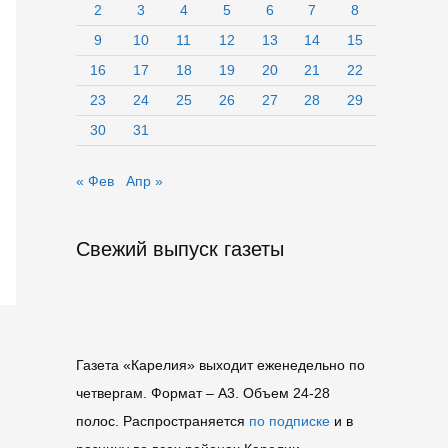
2
3
4
5
6
7
8
9
10
11
12
13
14
15
16
17
18
19
20
21
22
23
24
25
26
27
28
29
30
31
« Фев
Апр »
Свежий выпуск газеты
Газета «Карелия» выходит еженедельно по
четвергам. Формат – A3. Объем 24-28
полос. Распространяется
по подписке
и в