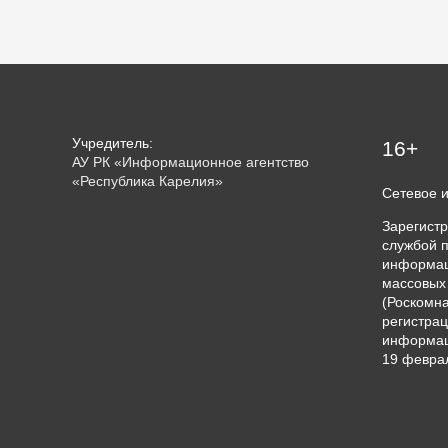
Учредитель:
16+
АУ РК «Информационное агентство
«Республика Карелия»
Сетевое 
Зарегист
службой п
информац
массовых
(Роскомна
регистрац
информац
19 феврал