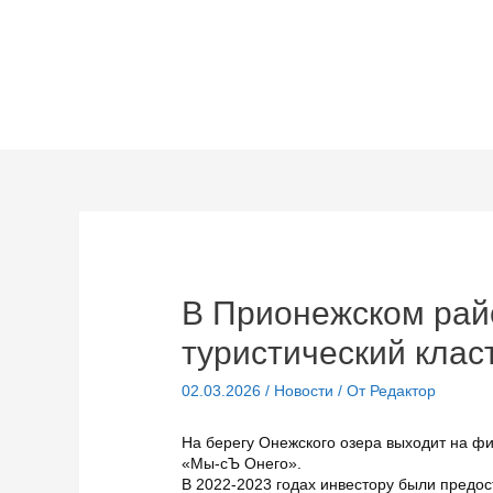
Перейти
к
содержимому
В Прионежском рай
туристический клас
02.03.2026
/
Новости
/ От
Редактор
На берегу Онежского озера выходит на ф
«Мы-сЪ Онего».
В 2022-2023 годах инвестору были предо