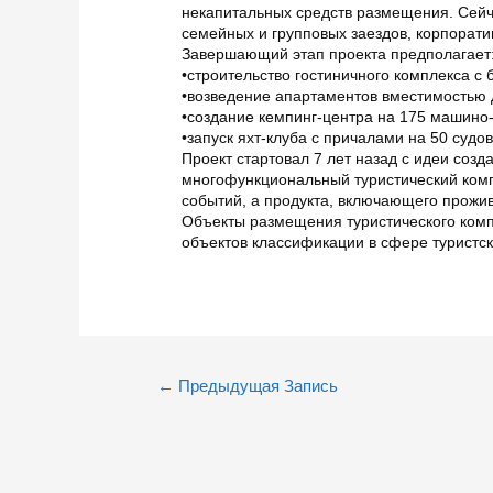
некапитальных средств размещения. Сейча
семейных и групповых заездов, корпорат
Завершающий этап проекта предполагает
•строительство гостиничного комплекса с
•возведение апартаментов вместимостью д
•создание кемпинг-центра на 175 машино
•запуск яхт-клуба с причалами на 50 судов
Проект стартовал 7 лет назад с идеи соз
многофункциональный туристический ком
событий, а продукта, включающего прожи
Объекты размещения туристического ком
объектов классификации в сфере туристск
Навигация
←
Предыдущая Запись
по
записям