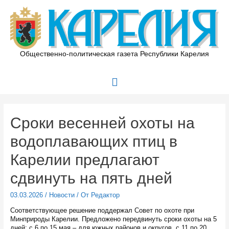
Перейти
к
содержимому
Общественно-политическая газета Республики Карелия
Главное
меню
Сроки весенней охоты на
водоплавающих птиц в
Карелии предлагают
сдвинуть на пять дней
03.03.2026
/
Новости
/ От
Редактор
Соответствующее решение поддержал Совет по охоте при
Минприроды Карелии. Предложено передвинуть сроки охоты на 5
дней: с 6 по 15 мая – для южных районов и округов, с 11 по 20