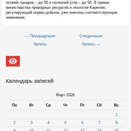
особей, казарок – до 50 и селезней уток – до 50. В приказ
министерства природных ресурсов и экологии Карелии,
регулирующий нормы добычи, уже внесены соответствующие
изменения.
Навигация
←
Предыдущая
Следующая
по
записям
Запись
Запись
→
Календарь записей
Март 2026
Пн
Вт
Ср
Чт
Пт
Сб
Вс
1
2
3
4
5
6
7
8
9
10
11
12
13
14
15