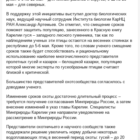
мая – для северных.
В поддержку этой инициативы выступил доктор биологических
наук, ведущий научный сотрудник Института биологии КарНЦ
РАН Александр Артемьев. Он отметил, что смещение сроков
поможет защитить популяцию, занесенного в Красную книгу
Карелии гуся – западного лесного гуменника, так как по
наблюдениям ученых эти птицы остаются на весенних стоянках в
республике до 5-6 мая. Кроме того, по словам ученого смещение
сроков также будет способствовать и рациональному
использованию наиболее многочисленного представителя
пролетных гусей и казарок – белощекой казарки, популяцию
которой многие эксперты по гусеобразным птицам считают
близкой к критической.
Большинство представителей охотсообщества согласилось с
доводами ученого.
Изменение сроков охоты достаточно длительный процесс –
требуется получение согласования Минприроды России, а затем
внесение изменений в указ главы Карелии. Специалисты
Минприроды Карелии уже направили уведомление на
рассмотрение в Минприроды России.
Представители охотничьего и научного сообществ также
поддержали решение увеличить норму добычи некоторых
водоплавающих птиц в весенний период охоты: гусей – до 20