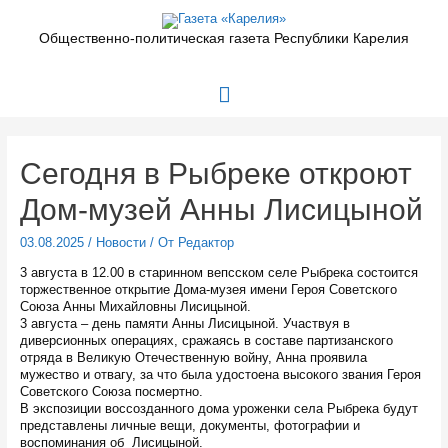
Перейти
к
Общественно-политическая газета Республики Карелия
содержимому
Главное
меню
Сегодня в Рыбреке откроют
Дом-музей Анны Лисицыной
03.08.2025
/
Новости
/ От
Редактор
3 августа в 12.00 в старинном вепсском селе Рыбрека состоится
торжественное открытие Дома-музея имени Героя Советского
Союза Анны Михайловны Лисицыной.
3 августа – день памяти Анны Лисицыной. Участвуя в
диверсионных операциях, сражаясь в составе партизанского
отряда в Великую Отечественную войну, Анна проявила
мужество и отвагу, за что была удостоена высокого звания Героя
Советского Союза посмертно.
В экспозиции воссозданного дома уроженки села Рыбрека будут
представлены личные вещи, документы, фотографии и
воспоминания об Лисицыной.