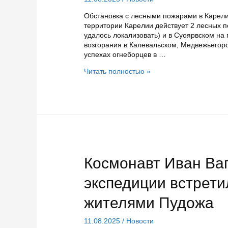
Обстановка с лесными пожарами в Карели
территории Карелии действует 2 лесных п
удалось локализовать) и в Суоярвском на
возгорания в Калевальском, Медвежьегор
успехах огнеборцев в …
В
Читать полностью »
Карелии
сейчас
действуют
только
два
лесных
пожара
Космонавт Иван Ва
экспедиции встрет
жителями Пудожа
11.08.2025
/
Новости