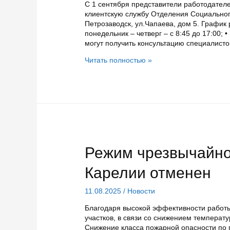
С 1 сентября представители работодателе
клиентскую службу Отделения Социальног
Петрозаводск, ул.Чапаева, дом 5. График 
понедельник – четверг – с 8:45 до 17:00; 
могут получить консультацию специалист
С
Читать полностью »
1
сентября
отделение
Соцфонда
в
Карелии
будет
принимать
работодателей
Режим чрезвычайно
Петрозаводска
по
Карелии отменен
одному
адресу
11.08.2025
/
Новости
Благодаря высокой эффективности работ
участков, в связи со снижением температ
Снижение класса пожарной опасности по