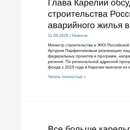
Глава Карелии обс
строительства Росс
аварийного жилья в
11.08.2025
/
Новости
Министр строительства и ЖКХ Российской
Артуром Парфенчиковым реализацию нацп
федеральных проектов и программ, напра
регионе. По региональной адресной про
фонда с 2019 года в Карелии выехали из 
Глава
Читать полностью »
Карелии
обсудил
с
министром
строительства
России
ход
переселения
из
Все больше карель