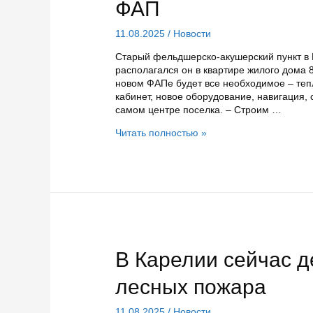
конструкторах
ФАП
времен
Великой
11.08.2025
/
Новости
Отечественной
войны
Старый фельдшерско-акушерский пункт в 
располагался он в квартире жилого дома 8
новом ФАПе будет все необходимое – те
кабинет, новое оборудование, навигация,
самом центре поселка. – Строим …
В
Читать полностью »
центре
поселка
Мийнала
построили
новый
ФАП
В Карелии сейчас д
лесных пожара
11.08.2025
/
Новости