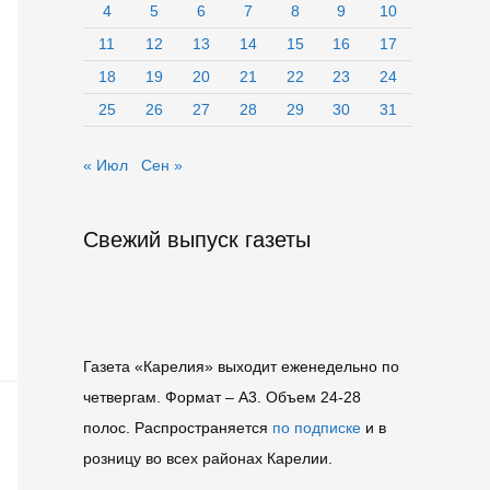
4
5
6
7
8
9
10
11
12
13
14
15
16
17
18
19
20
21
22
23
24
25
26
27
28
29
30
31
« Июл
Сен »
Свежий выпуск газеты
Газета «Карелия» выходит еженедельно по
четвергам. Формат – A3. Объем 24-28
полос. Распространяется
по подписке
и в
розницу во всех районах Карелии.