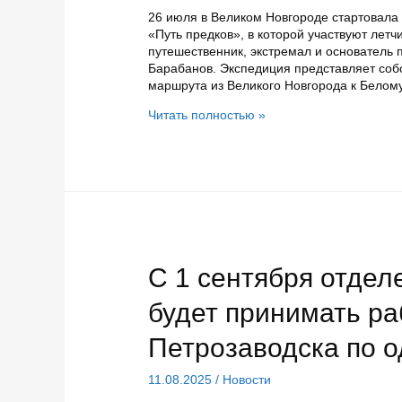
26 июля в Великом Новгороде стартовала
«Путь предков», в которой участвуют летч
путешественник, экстремал и основатель 
Барабанов. Экспедиция представляет собо
маршрута из Великого Новгорода к Белом
Космонавт
Читать полностью »
Иван
Вагнер
во
время
водной
экспедиции
встретился
с
молодыми
С 1 сентября отде
жителями
Пудожа
будет принимать р
Петрозаводска по 
11.08.2025
/
Новости