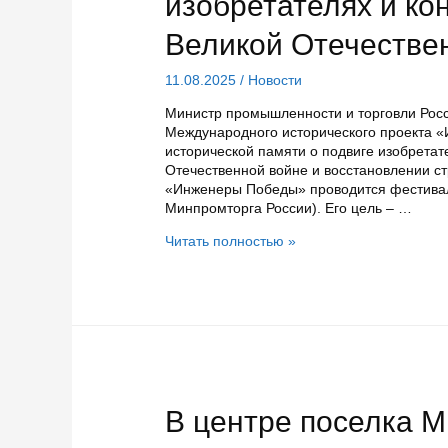
изобретателях и ко
Великой Отечестве
11.08.2025
/
Новости
Министр промышленности и торговли Рос
Международного исторического проекта «
исторической памяти о подвиге изобретате
Отечественной войне и восстановлении с
«Инженеры Победы» проводится фестивале
Минпромторга России). Его цель – …
Карелию
Читать полностью »
наградили
дипломом
«Инженеры
победы»
за
сохранение
памяти
об
изобретателях
В центре поселка 
и