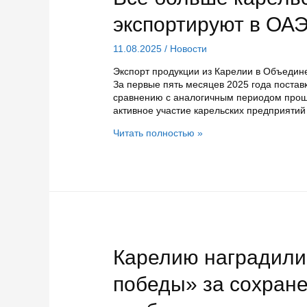
аварийного
жилья
экспортируют в ОАЭ
в
республике
11.08.2025
/
Новости
Экспорт продукции из Карелии в Объедин
За первые пять месяцев 2025 года поставк
сравнению с аналогичным периодом прошл
активное участие карельских предприяти
Все
Читать полностью »
больше
карельских
товаров
экспортируют
в
ОАЭ
и
Египет
Карелию наградил
победы» за сохран