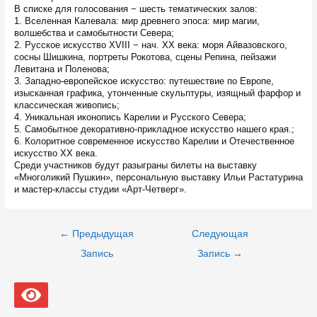
В списке для голосования − шесть тематических залов:
1. Вселенная Калевала: мир древнего эпоса: мир магии,
волшебства и самобытности Севера;
2. Русское искусство XVIII − нач. XX века: моря Айвазовского,
сосны Шишкина, портреты Рокотова, сцены Репина, пейзажи
Левитана и Поленова;
3. Западно-европейское искусство: путешествие по Европе,
изысканная графика, утонченные скульптуры, изящный фарфор и
классическая живопись;
4. Уникальная иконопись Карелии и Русского Севера;
5. Самобытное декоративно-прикладное искусство нашего края.;
6. Колоритное современное искусство Карелии и Отечественное
искусство XX века.
Среди участников будут разыграны билеты на выставку
«Многоликий Пушкин», персональную выставку Ильи Растатурина
и мастер-классы студии «Арт-Четверг».
Навигация
←
Предыдущая
Следующая
по
записям
Запись
Запись
→