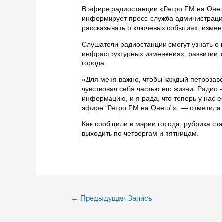
В эфире радиостанции «Ретро FM на Онего
информирует пресс-служба администраци
рассказывать о ключевых событиях, измен
Слушатели радиостанции смогут узнать о 
инфраструктурных изменениях, развитии т
города.
«Для меня важно, чтобы каждый петрозаво
чувствовал себя частью его жизни. Радио 
информацию, и я рада, что теперь у нас 
эфире “Ретро FM на Онего”», — отметила
Как сообщили в мэрии города, рубрика ст
выходить по четвергам и пятницам.
Навигация
←
Предыдущая Запись
по
записям