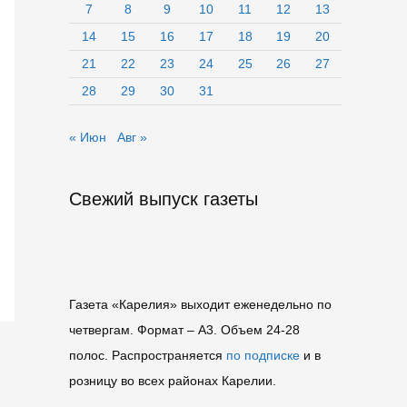
7
8
9
10
11
12
13
14
15
16
17
18
19
20
21
22
23
24
25
26
27
28
29
30
31
« Июн
Авг »
Свежий выпуск газеты
Газета «Карелия» выходит еженедельно по
четвергам. Формат – A3. Объем 24-28
полос. Распространяется
по подписке
и в
розницу во всех районах Карелии.