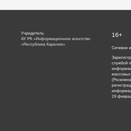
Учредитель:
16+
АУ РК «Информационное агентство
«Республика Карелия»
Сетевое 
Зарегист
службой п
информац
массовых
(Роскомна
регистрац
информац
19 феврал