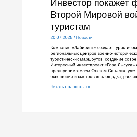
Инвестор покажет ф
Второй Мировой во
туристам
20.07.2025
/
Новости
Компания «Лабиринт» создает туристическ
региональных центров военно-историческо
туристических маршрутов, создание совре
Интересный инвестпроект «Гора Лысуха» 
предпринимателем Олегом Савченко уже 
освещение и смотровая площадка, расчи
Инвестор
Читать полностью »
покажет
финские
доты
и
туннели
Второй
Мировой
войны