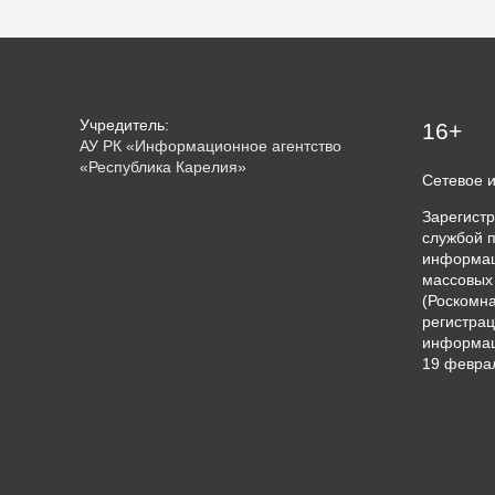
у
Медвежьегорска
туристам
Учредитель:
16+
АУ РК «Информационное агентство
«Республика Карелия»
Сетевое 
Зарегист
службой п
информац
массовых
(Роскомна
регистрац
информац
19 феврал