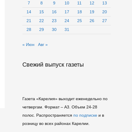
7
8
9
10
11
12
13
14
15
16
17
18
19
20
21
22
23
24
25
26
27
28
29
30
31
« Июн
Авг »
Свежий выпуск газеты
Газета «Карелия» выходит еженедельно по
четвергам. Формат – A3. Объем 24-28
полос. Распространяется
по подписке
и в
розницу во всех районах Карелии.