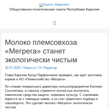
Перейти
к
Общественно-политическая газета Республики Карелия
содержимому
Главное
меню
Молоко племсовхоза
«Мегрега» станет
экологически чистым
30.07.2025
/
Новости
/ От
Редактор
Глава Карелии Артур Парфенчиков проверил, как идет заготовка
кормов в АО «Племхозяйство «Мегрега».
По словам генерального директора сельхозпредприятия Евгения
Сысолятина, в совхозе стремятся полностью исключить
химические средства защиты кормовых культур. С сорняками
борются не с помощью химии, а за счет грамотного подбора и
севооборота. Это сделает молоко «Мегреги» экологически
чистым.