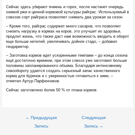
Сейчас здесь убирают ячмень и горох, после настанет очередь
озимой ржи и ценной кормовой культуры райграс. Используемый в
совхозе сорт райграса позволяет снимать два урожая за сезон.
– Кроме того, райграс содержит много сахаров, что позволяет
снизить нагрузку в кормах на коров, это улучшит их здоровье,
продлит жизнь, что также даст нам возможность вводить в оборот
еще больше нетелей, увеличивать дойное стадо, – добавил
гендиректор.
– Заготовка кормов идет ускоренными темпами – до конца сезона
ещё достаточно времени, при этом совхоз уже заготовил больше
половины запланированного объема. Благодаря интенсивному
севообороту удается создать серьезный запас качественного
корма для буренок и с уверенностью готовиться к зиме, –
отметил Артур Парфенчиков.
Сейчас заготовлено более 50 % от плана кормов.
Навигация
←
Предыдущая
Следующая
по
записям
Запись
Запись
→