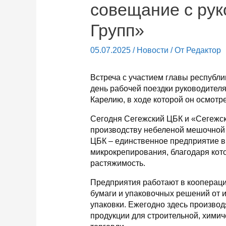
совещание с ру
Групп»
05.07.2025
/
Новости
/ От
Редактор
Встреча с участием главы республ
день рабочей поездки руководител
Карелию, в ходе которой он осмот
Сегодня Сегежский ЦБК и «Сегежск
производству небеленой мешочной 
ЦБК – единственное предприятие в
микрокрепирования, благодаря кото
растяжимость.
Предприятия работают в коопераци
бумаги и упаковочных решений от 
упаковки. Ежегодно здесь произво
продукции для строительной, хими