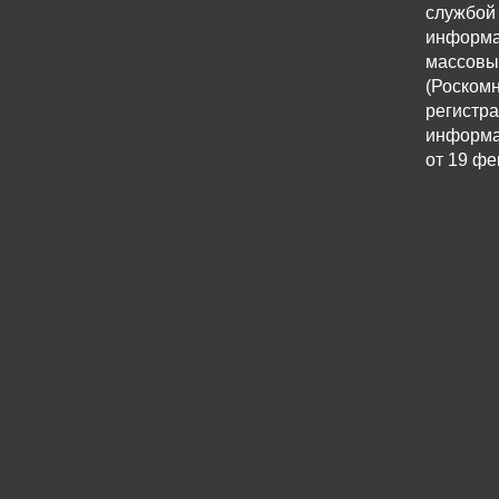
службой 
информа
массовы
(Роскомн
регистр
информа
от 19 фе