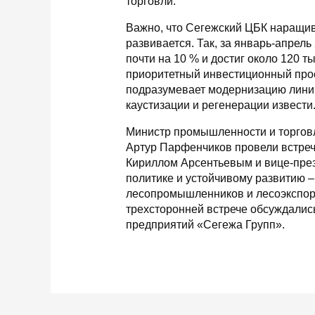
торговли.
Важно, что Сегежский ЦБК наращив
развивается. Так, за январь-апрел
почти на 10 % и достиг около 120 ты
приоритетный инвестиционный прое
подразумевает модернизацию линии
каустизации и регенерации извести
Министр промышленности и торговл
Артур Парфенчиков провели встреч
Кириллом Арсентьевым и вице-през
политике и устойчивому развитию 
лесопромышленников и лесоэкспор
трехсторонней встрече обсуждалис
предприятий «Сегежа Групп».