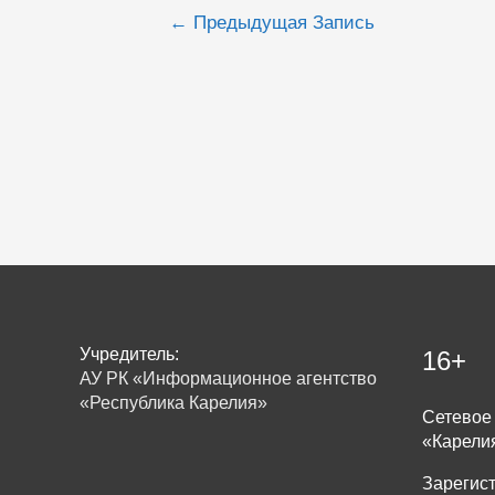
Навигация
←
Предыдущая Запись
по
записям
Учредитель:
16+
АУ РК «Информационное агентство
«Республика Карелия»
Сетевое 
«Карели
Зарегис