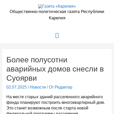
Перейти
к
Общественно-политическая газета Республики
содержимому
Карелия
Главное
меню
Более полусотни
аварийных домов снесли в
Суоярви
02.07.2025
/
Новости
/ От
Редактор
На месте старых зданий расселенного аварийного
фонда планируют построить многоквартирный дом.
Это станет возможным после старта новой
федеральной программы расселения.