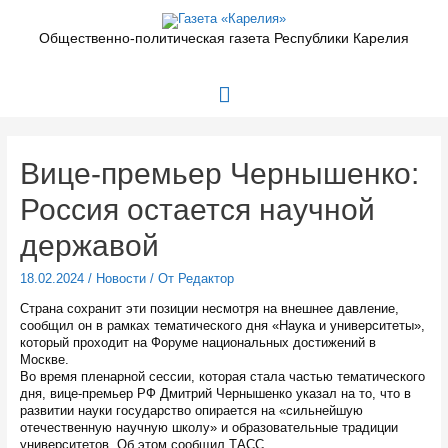
Перейти
к
Общественно-политическая газета Республики Карелия
содержимому
Главное
меню
Вице-премьер Чернышенко:
Россия остается научной
державой
18.02.2024
/
Новости
/ От
Редактор
Страна сохранит эти позиции несмотря на внешнее давление,
сообщил он в рамках тематического дня «Наука и университеты»,
который проходит на Форуме национальных достижений в
Москве.
Во время пленарной сессии, которая стала частью тематического
дня, вице-премьер РФ Дмитрий Чернышенко указал на то, что в
развитии науки государство опирается на «сильнейшую
отечественную научную школу» и образовательные традиции
университетов. Об этом сообщил ТАСС.