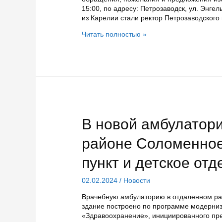
15:00, по адресу: Петрозаводск, ул. Энге
из Карелии стали ректор Петрозаводского
Анатолий
Читать полностью »
Воронин
выслушает
пожелания
и
предложения
жителей
Карелии
В новой амбулатори
районе Соломенное
пункт и детское от
02.02.2024
/
Новости
Врачебную амбулаторию в отдаленном рай
здание построено по программе модерниз
«Здравоохранение», инициированного пре