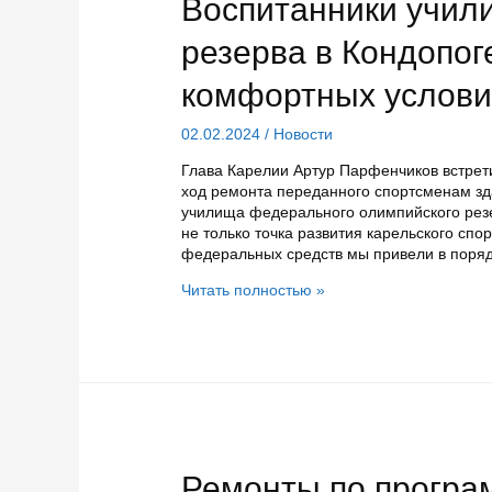
Воспитанники учил
резерва в Кондопоге
комфортных услови
02.02.2024
/
Новости
Глава Карелии Артур Парфенчиков встрет
ход ремонта переданного спортсменам зд
училища федерального олимпийского рез
не только точка развития карельского спор
федеральных средств мы привели в поряд
Воспитанники
Читать полностью »
училища
олимпийского
резерва
в
Кондопоге
скоро
смогут
учиться
в
Ремонты по програ