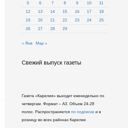
5
6
7
8
9
10
11
12
13
14
15
16
17
18
19
20
21
22
23
24
25
26
27
28
29
« Янв
Мар »
Свежий выпуск газеты
Газета «Карелия» выходит еженедельно по
четвергам. Формат – A3. Объем 24-28
полос. Распространяется
по подписке
и в
розницу во всех районах Карелии.