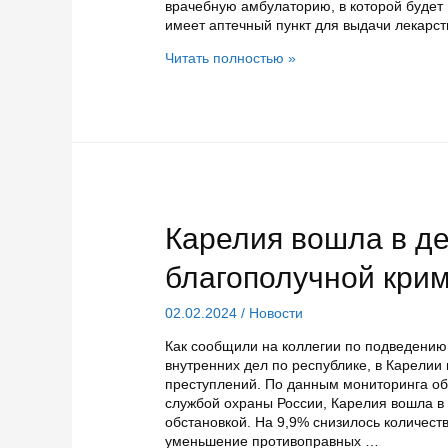
врачебную амбулаторию, в которой будет в
имеет аптечный пункт для выдачи лекарст
В
Читать полностью »
новой
амбулатории
в
петрозаводском
районе
Соломенное
оборудовали
аптечный
пункт
Карелия вошла в де
и
детское
благополучной кри
отделение
02.02.2024
/
Новости
Как сообщили на коллегии по подведению 
внутренних дел по республике, в Карелии
преступлений. По данным мониторинга о
службой охраны России, Карелия вошла в
обстановкой. На 9,9% снизилось количест
уменьшение противоправных …