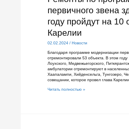
комфортных
условиях
первичного звена з
году пройдут на 10
Карелии
02.02.2024
/
Новости
Благодаря программе модернизации перви
отремонтировали 53 объекта. В этом году
Лоухского, Медвежьегорского, Питкярантс
амбулатории отремонтируют в населенных
Хаапалампи, Хийденсельга, Тунгозеро, Ч
совещании, которое провел глава Карели
Ремонты
Читать полностью »
по
программе
модернизации
первичного
звена
здравоохранения
в