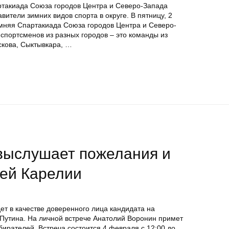
артакиада Союза городов Центра и Северо-Запада
вители зимних видов спорта в округе. В пятницу, 2
зимняя Спартакиада Союза городов Центра и Северо-
спортсменов из разных городов – это команды из
скова, Сыктывкара, …
выслушает пожелания и
ей Карелии
ет в качестве доверенного лица кандидата на
Путина. На личной встрече Анатолий Воронин примет
ирателей. Встреча состоится 4 февраля с 12:00 до