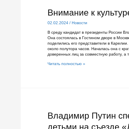
этом
году
Внимание к культур
пройдут
на
02.02.2024
/
Новости
10
объектах
В среду кандидат в президенты России В
в
Она состоялась в Гостином дворе в Моск
шести
поделились его представители в Карелии
районах
около полутора часов. Началась она с кр
Карелии
доверенных лиц за совместную работу, а 
Внимание
Читать полностью »
к
культуре
и
селу
Владимир Путин спе
детьми на съезде 