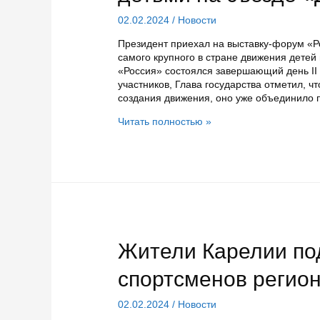
02.02.2024
/
Новости
Президент приехал на выставку-форум «Р
самого крупного в стране движения дете
«Россия» состоялся завершающий день II
участников, Глава государства отметил, ч
создания движения, оно уже объединило п
Владимир
Читать полностью »
Путин
спел
гимн
России
вместе
с
детьми
на
съезде
Жители Карелии по
«Движения
первых»
спортсменов регион
02.02.2024
/
Новости