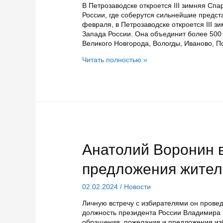
В Петрозаводске откроется III зимняя Сп
России, где соберутся сильнейшие предста
февраля, в Петрозаводске откроется III 
Запада России. Она объединит более 500 
Великого Новгорода, Вологды, Иваново, П
Жители
Читать полностью »
Карелии
поддержат
сильнейших
спортсменов
региона
всей
семьёй
Анатолий Воронин 
предложения жител
02.02.2024
/
Новости
Личную встречу с избирателями он провед
должность президента России Владимира 
обращения, пожелания и предложения изб