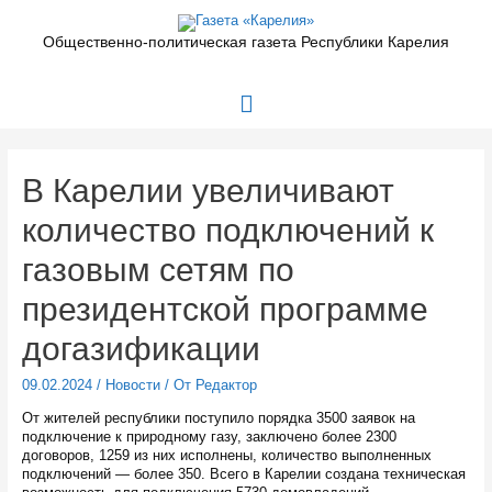
Перейти
к
Общественно-политическая газета Республики Карелия
содержимому
Главное
меню
В Карелии увеличивают
количество подключений к
газовым сетям по
президентской программе
догазификации
09.02.2024
/
Новости
/ От
Редактор
От жителей республики поступило порядка 3500 заявок на
подключение к природному газу, заключено более 2300
договоров, 1259 из них исполнены, количество выполненных
подключений — более 350. Всего в Карелии создана техническая