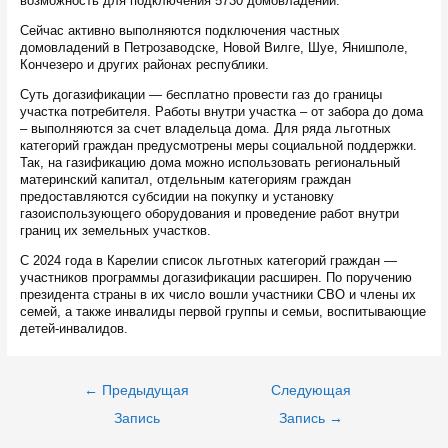
возможность для подключения 5730 домовладений.
Сейчас активно выполняются подключения частных
домовладений в Петрозаводске, Новой Вилге, Шуе, Янишполе,
Кончезеро и других районах республики.
Суть догазификации — бесплатно провести газ до границы
участка потребителя. Работы внутри участка – от забора до дома
– выполняются за счет владельца дома. Для ряда льготных
категорий граждан предусмотрены меры социальной поддержки.
Так, на газификацию дома можно использовать региональный
материнский капитал, отдельным категориям граждан
предоставляются субсидии на покупку и установку
газоиспользующего оборудования и проведение работ внутри
границ их земельных участков.
С 2024 года в Карелии список льготных категорий граждан —
участников программы догазификации расширен. По поручению
президента страны в их число вошли участники СВО и члены их
семей, а также инвалиды первой группы и семьи, воспитывающие
детей-инвалидов.
Навигация
←
Предыдущая
Следующая
по
записям
Запись
Запись
→