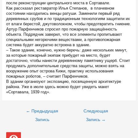
после реконструкции центрального моста в Сортавале.
Как рассказал реставратор Илья Степанов, в плачевном
состоянии находились венцы ратуши. Заменили первый ряд
деревянных срубов и по традиционным технологиям защитили их
от влаги берестой, джутоволокном, чтобы предотвратить гниение.
Артур Парфенчиков спросил про пожарную защищённость
объекта. Подрядчик заверил, что все элементы пропитывают
специальными негорючими веществами, а противопожарная
система будет аккуратно встроена в здание.
– Такое здание, конечно, нужно беречь: даже нескольких минут,
за которые пожарный экипаж прибудет на место, будет
достаточно, чтобы нанести деревянному памятнику ущерб. Стоит
продумать дополнительные средства защиты, можно взять на
вооружение опыт острова Кижи, практику использования
пожарных роботов, – считает Парфенчиков.
В здании организуют экспозицию, посвященную архитектуре
района. Уже в июле здесь можно будет увидеть макет
«Сортавала, 1939 год».
Навигация
←
Предыдущая
Следующая
по
записям
Запись
Запись
→