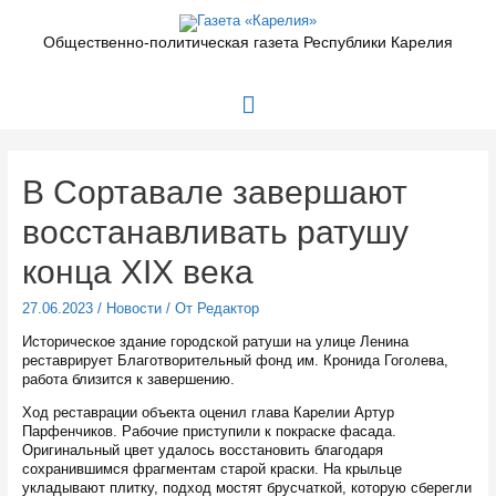
Перейти
к
Общественно-политическая газета Республики Карелия
содержимому
Главное
меню
В Сортавале завершают
восстанавливать ратушу
конца XIX века
27.06.2023
/
Новости
/ От
Редактор
Историческое здание городской ратуши на улице Ленина
реставрирует Благотворительный фонд им. Кронида Гоголева,
работа близится к завершению.
Ход реставрации объекта оценил глава Карелии Артур
Парфенчиков. Рабочие приступили к покраске фасада.
Оригинальный цвет удалось восстановить благодаря
сохранившимся фрагментам старой краски. На крыльце
укладывают плитку, подход мостят брусчаткой, которую сберегли