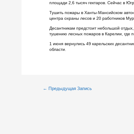
площади 2,6 тысяч гектаров. Сейчас в Юг
Тушить пожары в Ханты-Мансийском автон
центра охраны лесов и 20 работников Му
Десантникам предстоит небольшой отдых, 
тушению лесных пожаров в Карелии, где п
1 июня вернулись 49 карельских десантн
области.
Навигация
←
Предыдущая Запись
по
записям