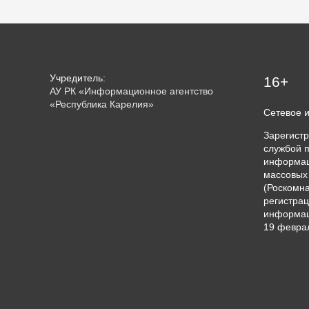
Учредитель:
16+
АУ РК «Информационное агентство
«Республика Карелия»
Сетевое 
Зарегист
службой п
информац
массовых
(Роскомна
регистрац
информац
19 феврал