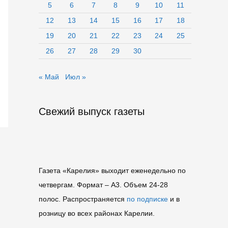
5
6
7
8
9
10
11
12
13
14
15
16
17
18
19
20
21
22
23
24
25
26
27
28
29
30
« Май
Июл »
Свежий выпуск газеты
Газета «Карелия» выходит еженедельно по
четвергам. Формат – A3. Объем 24-28
полос. Распространяется
по подписке
и в
розницу во всех районах Карелии.