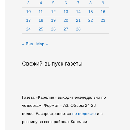
3
4
5
6
7
8
9
10
11
12
13
14
15
16
17
18
19
20
21
22
23
24
25
26
27
28
« Янв
Мар »
Свежий выпуск газеты
Газета «Карелия» выходит еженедельно по
четвергам. Формат – A3. Объем 24-28
полос. Распространяется
по подписке
и в
розницу во всех районах Карелии.