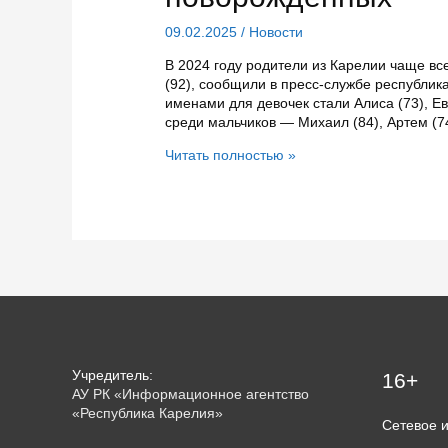
09.02.2025
/
Новости
В 2024 году родители из Карелии чаще вс
(92), сообщили в пресс-службе республи
именами для девочек стали Алиса (73), Ев
среди мальчиков — Михаил (84), Артем (74
Стали
Читать полностью »
известны
самые
популярные
имена
новорожденных
Учредитель:
16+
АУ РК «Информационное агентство
«Республика Карелия»
Сетевое 