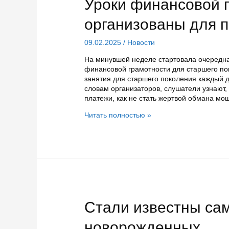
Уроки финансовой 
организованы для 
09.02.2025
/
Новости
На минувшей неделе стартовала очередна
финансовой грамотности для старшего по
занятия для старшего поколения каждый 
словам организаторов, слушатели узнают,
платежи, как не стать жертвой обмана мо
Уроки
Читать полностью »
финансовой
грамотности
организованы
для
пенсионеров
Стали известны са
новорожденных