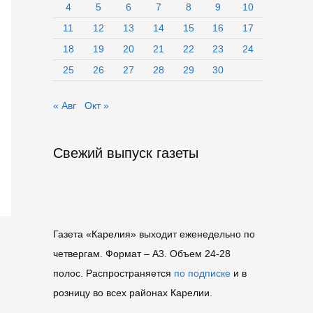
4
5
6
7
8
9
10
11
12
13
14
15
16
17
18
19
20
21
22
23
24
25
26
27
28
29
30
« Авг
Окт »
Свежий выпуск газеты
Газета «Карелия» выходит еженедельно по
четвергам. Формат – A3. Объем 24-28
полос. Распространяется
по подписке
и в
розницу во всех районах Карелии.