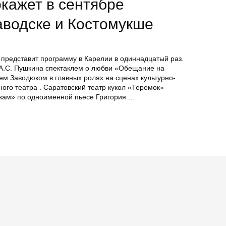
кажет в сентябре
аводске и Костомукше
представит программу в Карелии в одиннадцатый раз.
 А.С. Пушкина спектаклем о любви «Обещание на
ем Заводюком в главных ролях на сценах культурно-
ого театра . Саратовский театр кукол «Теремок»
очкам» по одноименной пьесе Григория …