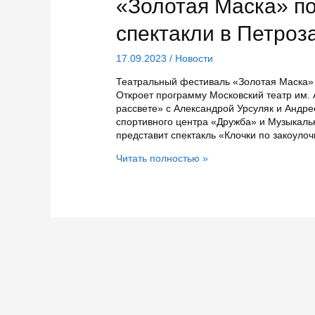
«Золотая Маска» по
спектакли в Петроз
17.09.2023
/
Новости
Театральный фестиваль «Золотая Маска» 
Откроет программу Московский театр им.
рассвете» с Александрой Урсуляк и Андре
спортивного центра «Дружба» и Музыкальн
представит спектакль «Клочки по закоул
«Золотая
Читать полностью »
Маска»
покажет
в
сентябре
спектакли
в
Петрозаводске
и
Костомукше