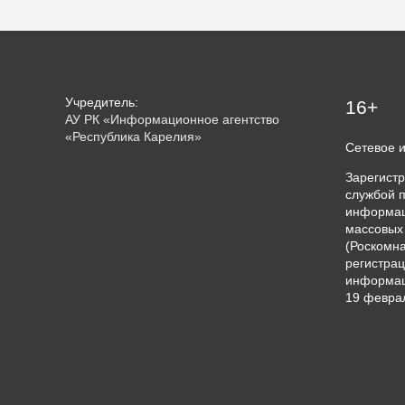
Учредитель:
16+
АУ РК «Информационное агентство
«Республика Карелия»
Сетевое 
Зарегист
службой п
информац
массовых
(Роскомна
регистрац
информац
19 феврал