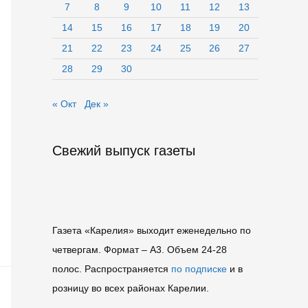
7
8
9
10
11
12
13
14
15
16
17
18
19
20
21
22
23
24
25
26
27
28
29
30
« Окт
Дек »
Свежий выпуск газеты
Газета «Карелия» выходит еженедельно по
четвергам. Формат – A3. Объем 24-28
полос. Распространяется
по подписке
и в
розницу во всех районах Карелии.