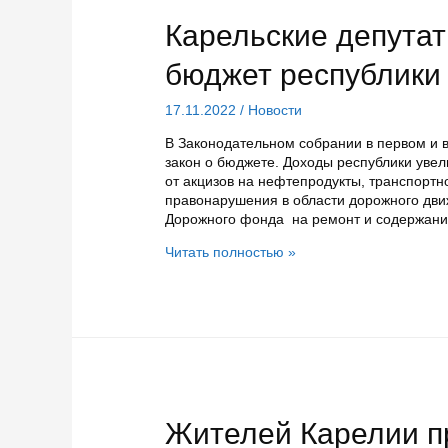
бюджета
республики
Карельские депутат
на
2023
бюджет республики 
год
и
17.11.2022
/
Новости
на
плановый
В Законодательном собрании в первом и 
период
закон о бюджете. Доходы республики увел
2024
от акцизов на нефтепродукты, транспорт
и
правонарушения в области дорожного дв
2025
Дорожного фонда на ремонт и содержание
годов
Карельские
Читать полностью »
депутаты
одобрили
поправки
в
бюджет
республики
2022
года
Жителей Карелии п