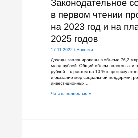
Законодательное с
в первом чтении пр
на 2023 год и на п
2025 годов
17.11.2022
/
Новости
Доходы запланированы в объеме 76,2 млр
млрд рублей. Общий объем налоговых и н
рублей – с ростом на 10 % к прогнозу это
и оказание мер социальной поддержки, р
инвестиционных …
Законодательное
Читать полностью »
собрание
Карелии
приняло
в
первом
чтении
проект