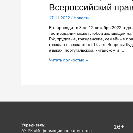
Всероссийский прав
17.11.2022
/
Новости
Его проводит с 3 по 12 декабря 2022 года
тестировании может любой желающий на с
РФ, трудовые, гражданские, семейные пра
граждан в возрасте от 14 лет. Вопросы буд
языках: португальском, китайском и …
Жителей
Читать полностью »
Карелии
приглашают
на
Всероссийский
правовой
диктант
Учредитель:
16+
АУ РК «Информационное агентство