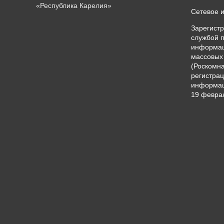
«Республика Карелия»
Сетевое 
Зарегист
службой п
информац
массовых
(Роскомна
регистрац
информац
19 феврал