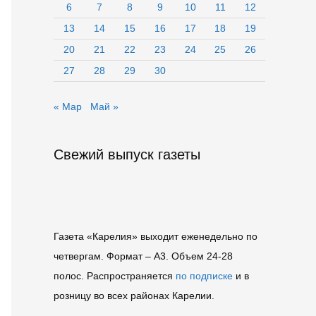
6
7
8
9
10
11
12
13
14
15
16
17
18
19
20
21
22
23
24
25
26
27
28
29
30
« Мар
Май »
Свежий выпуск газеты
Газета «Карелия» выходит еженедельно по
четвергам. Формат – A3. Объем 24-28
полос. Распространяется
по подписке
и в
розницу во всех районах Карелии.