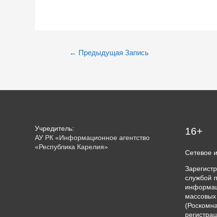
Навигация
←
Предыдущая Запись
по
записям
Учредитель:
16+
АУ РК «Информационное агентство
«Республика Карелия»
Сетевое 
Зарегист
службой п
информац
массовых
(Роскомна
регистрац