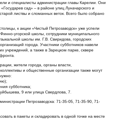
тели и специалисты администрации главы Карелии. Они
 «Государев сад» – в районе улиц Луначарского и
 старой листвы и сломанных веток. Всего было собрано
столицы, к акции «Чистый Петрозаводск» уже успели
 Финно-угорской школы, сотрудники муниципального
зыкальной школы им. Г.В. Свиридова, городских
 организаций города. Участники субботников навели
х учреждений, а также в Зарецком парке, сквере
 фронта.
ации, жители города, органы власти,
коллективы и общественные организации также могут
нужно:
ию);
ения субботника;
Куйбышева, 9 или улица Свердлова, 7.
инистрации Петрозаводска: 71-35-05, 71-35-90, 71-
вать в пакеты и складировать в одной точке на месте