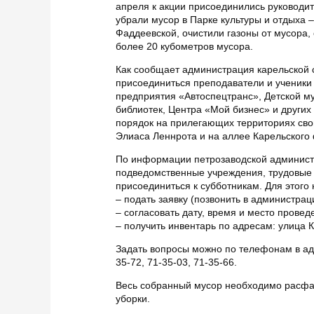
апреля к акции присоединились руководи
убрали мусор в Парке культуры и отдыха –
Фаддеевской, очистили газоны от мусора,
более 20 кубометров мусора.
Как сообщает администрация карельской 
присоединиться преподаватели и ученики
предприятия «Автоспецтранс», Детской му
библиотек, Центра «Мой бизнес» и других
порядок на прилегающих территориях свои
Элиаса Леннрота и на аллее Карельского
По информации петрозаводской администр
подведомственные учреждения, трудовые 
присоединиться к субботникам. Для этого 
– подать заявку (позвонить в администрац
– согласовать дату, время и место провед
– получить инвентарь по адресам: улица 
Задать вопросы можно по телефонам в адм
35-72, 71-35-03, 71-35-66.
Весь собранный мусор необходимо расфасо
уборки.