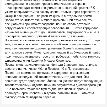
обследования и скорректирована или изменена терапия.
– Как происходит приём специалистов в обычной практике? К
узким специалистам по закону запись только через терапевта, и
каждый специалист – по разным дням и в отдельное время.
Порой это занимает очень много времени. При этом все эти
специалисты принимают разрозненно и не столь детально
погружаются в сопутствующие заболевания. В итоге кардиолог
назначает минимум от 3 до 5 препаратов, эндокринолог – ещё 3
препарата, невролог добавит 4 лекарства для приёма.
Посчитайте, сколько лекарств надо принимать человеку. Это при
том, что мы все время говорим о проблеме полипрагмазии и о
том, что человек не должен принимать более 5 препаратов
длительное время. Мультидисциплинарный амбулаторный приём
практически ликвидирует все эти проблемы, – объяснил министр
здравоохранения Карелии Михаил Охлопков.
Первая мультидисциплинарная бригада 2 апреля приступила к
работе в поликлинике №1 на Лесном, 40 в Петрозаводске.
Пациентов совместно принимали кардиолог, эндокринолог,
невролог, заведующий терапевтическим отделением. Эта
практика будет продолжена. Запись пациентов ведут заведующие
терапевтическими отделениями по результатам диспансеризации.
– Со временем такие же мультидисциплинарные приемы
планируем организовать и в других поликлиниках, – отметил
руководитель Минздрава Карелии.