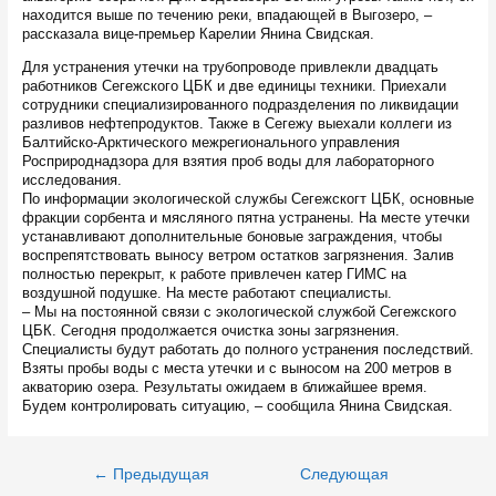
находится выше по течению реки, впадающей в Выгозеро, –
рассказала вице-премьер Карелии Янина Свидская.
Для устранения утечки на трубопроводе привлекли двадцать
работников Сегежского ЦБК и две единицы техники. Приехали
сотрудники специализированного подразделения по ликвидации
разливов нефтепродуктов. Также в Сегежу выехали коллеги из
Балтийско-Арктического межрегионального управления
Росприроднадзора для взятия проб воды для лабораторного
исследования.
По информации экологической службы Сегежскогт ЦБК, основные
фракции сорбента и мясляного пятна устранены. На месте утечки
устанавливают дополнительные боновые заграждения, чтобы
воспрепятствовать выносу ветром остатков загрязнения. Залив
полностью перекрыт, к работе привлечен катер ГИМС на
воздушной подушке. На месте работают специалисты.
– Мы на постоянной связи с экологической службой Сегежского
ЦБК. Сегодня продолжается очистка зоны загрязнения.
Специалисты будут работать до полного устранения последствий.
Взяты пробы воды с места утечки и с выносом на 200 метров в
акваторию озера. Результаты ожидаем в ближайшее время.
Будем контролировать ситуацию, – сообщила Янина Свидская.
Навигация
←
Предыдущая
Следующая
по