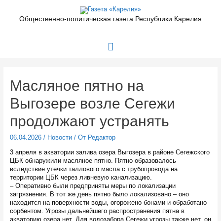
Перейти
к
Общественно-политическая газета Республики Карелия
содержимому
Главное
меню
Масляное пятно на
Выгозере возле Сегежи
продолжают устранять
06.04.2026
/
Новости
/ От
Редактор
3 апреля в акватории залива озера Выгозера в районе Сегежского
ЦБК обнаружили масляное пятно. Пятно образовалось
вследствие утечки таллового масла с трубопровода на
территории ЦБК через ливневую канализацию.
– Оперативно были предприняты меры по локализации
загрязнения. В тот же день пятно было локализовано – оно
находится на поверхности воды, огорожено бонами и обработано
сорбентом. Угрозы дальнейшего распространения пятна в
акваторию озера нет. Для водозабора Сегежи угрозы также нет, он