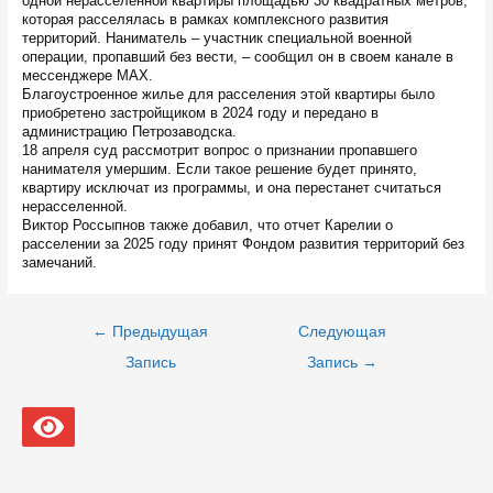
одной нерасселенной квартиры площадью 30 квадратных метров,
которая расселялась в рамках комплексного развития
территорий. Наниматель – участник специальной военной
операции, пропавший без вести, – сообщил он в своем канале в
мессенджере MAX.
Благоустроенное жилье для расселения этой квартиры было
приобретено застройщиком в 2024 году и передано в
администрацию Петрозаводска.
18 апреля суд рассмотрит вопрос о признании пропавшего
нанимателя умершим. Если такое решение будет принято,
квартиру исключат из программы, и она перестанет считаться
нерасселенной.
Виктор Россыпнов также добавил, что отчет Карелии о
расселении за 2025 году принят Фондом развития территорий без
замечаний.
Навигация
←
Предыдущая
Следующая
по
записям
Запись
Запись
→