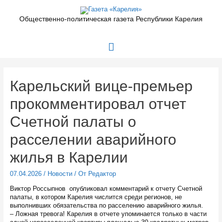
Перейти
к
Общественно-политическая газета Республики Карелия
содержимому
Главное
меню
Карельский вице-премьер
прокомментировал отчет
Счетной палаты о
расселении аварийного
жилья в Карелии
07.04.2026
/
Новости
/ От
Редактор
Виктор Россыпнов опубликовал комментарий к отчету Счетной
палаты, в котором Карелия числится среди регионов, не
выполнивших обязательства по расселению аварийного жилья.
– Ложная тревога! Карелия в отчете упоминается только в части