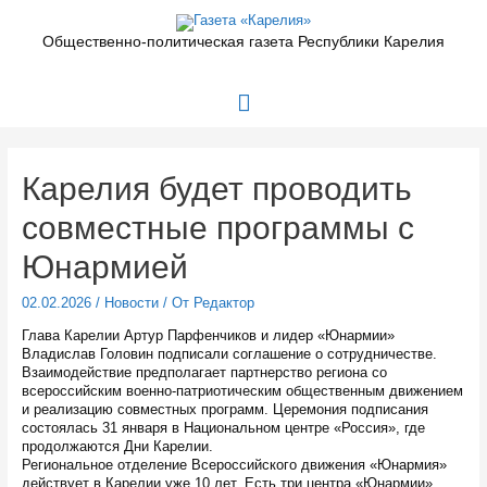
Перейти
к
Общественно-политическая газета Республики Карелия
содержимому
Главное
меню
Карелия будет проводить
совместные программы с
Юнармией
02.02.2026
/
Новости
/ От
Редактор
Глава Карелии Артур Парфенчиков и лидер «Юнармии»
Владислав Головин подписали соглашение о сотрудничестве.
Взаимодействие предполагает партнерство региона со
всероссийским военно-патриотическим общественным движением
и реализацию совместных программ. Церемония подписания
состоялась 31 января в Национальном центре «Россия», где
продолжаются Дни Карелии.
Региональное отделение Всероссийского движения «Юнармия»
действует в Карелии уже 10 лет. Есть три центра «Юнармии» .